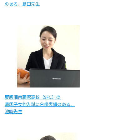
のある、島田先生
慶應湘南藤沢高校（SFC）の
帰国子女枠入試に合格実績のある、
池﨑先生