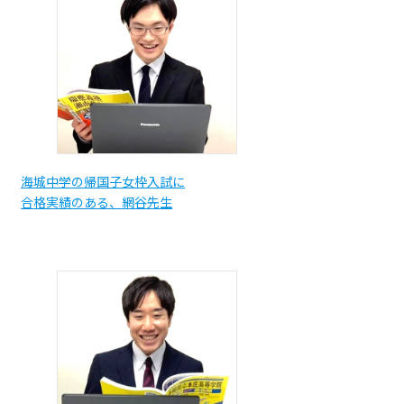
海城中学の帰国子女枠入試に
合格実績のある、網谷先生