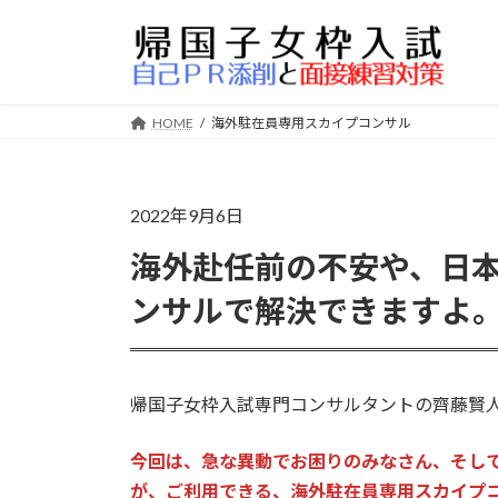
コ
ナ
ン
ビ
テ
ゲ
ン
ー
ツ
シ
HOME
海外駐在員専用スカイプコンサル
へ
ョ
ス
ン
キ
に
2022年9月6日
ッ
移
プ
動
海外赴任前の不安や、日
ンサルで解決できますよ
帰国子女枠入試専門コンサルタントの齊藤賢
今回は、急な異動でお困りのみなさん、そし
が、ご利用できる、海外駐在員専用スカイプ