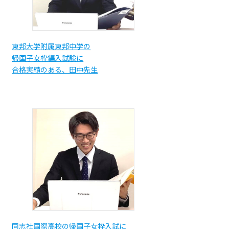
東邦大学附属東邦中学の
帰国子女枠編入試験に
合格実績のある、田中先生
同志社国際高校の帰国子女枠入試に