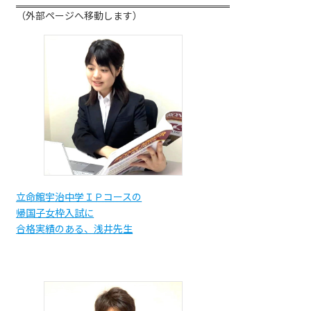
（外部ページへ移動します）
立命館宇治中学ＩＰコースの
帰国子女枠入試に
合格実績のある、浅井先生