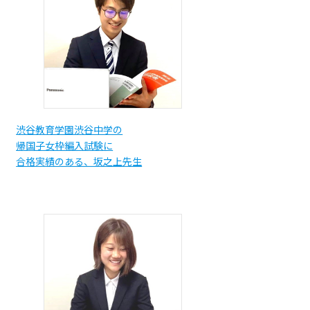
渋谷教育学園渋谷中学の
帰国子女枠編入試験に
合格実績のある、坂之上先生