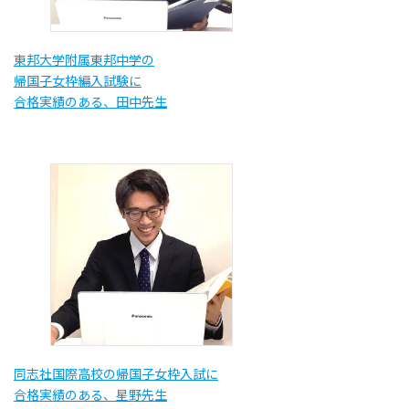
東邦大学附属東邦中学の
帰国子女枠編入試験に
合格実績のある、田中先生
同志社国際高校の帰国子女枠入試に
合格実績のある、星野先生